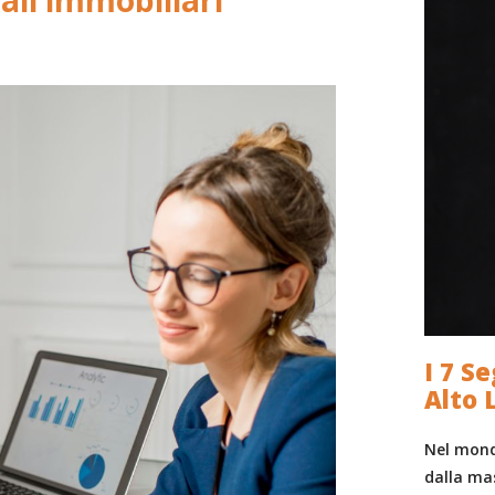
ali immobiliari
I 7 S
Alto 
Nel mond
dalla ma